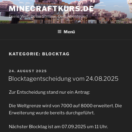
Zum
MINECRAFTKURS.DE
Inhalt
Deine Welt. Deine Stimme. Dein Abenteuer!
springen
Menü
KATEGORIE:
BLOCKTAG
VERÖFFENTLICHT
24. AUGUST 2025
AM
Blocktagentscheidung vom 24.08.2025
Zur Entscheidung stand nur ein Antrag:
Die Weltgrenze wird von 7000 auf 8000 erweitert. Die
Erweiterung wurde bereits durchgeführt.
Nächster Blocktag ist am 07.09.2025 um 11 Uhr.