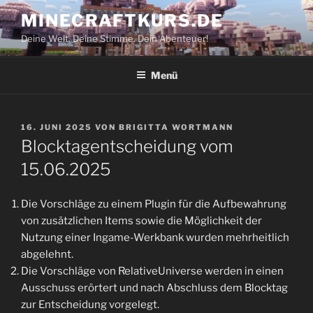
Zum
MINECRAFTKURS.DE
Inhalt
Deine Welt. Deine Stimme. Dein Abenteuer!
springen
Menü
VERÖFFENTLICHT
16. JUNI 2025
VON
BRIGITTA WORTMANN
AM
Blocktagentscheidung vom
15.06.2025
Die Vorschläge zu einem Plugin für die Aufbewahrung
von zusätzlichen Items sowie die Möglichkeit der
Nutzung einer Ingame-Werkbank wurden mehrheitlich
abgelehnt.
Die Vorschläge von RelativeUniverse werden in einen
Ausschuss erörtert und nach Abschluss dem Blocktag
zur Entscheidung vorgelegt.