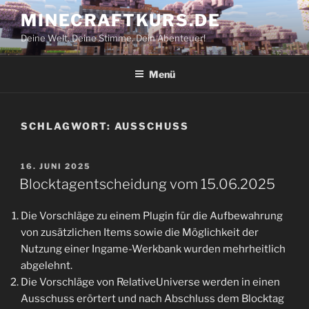
Zum
MINECRAFTKURS.DE
Inhalt
Deine Welt. Deine Stimme. Dein Abenteuer!
springen
Menü
SCHLAGWORT:
AUSSCHUSS
VERÖFFENTLICHT
16. JUNI 2025
AM
Blocktagentscheidung vom 15.06.2025
Die Vorschläge zu einem Plugin für die Aufbewahrung
von zusätzlichen Items sowie die Möglichkeit der
Nutzung einer Ingame-Werkbank wurden mehrheitlich
abgelehnt.
Die Vorschläge von RelativeUniverse werden in einen
Ausschuss erörtert und nach Abschluss dem Blocktag