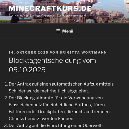
Zum
MINECRAFTKURS.DE
Inhalt
Deine Welt. Deine Stimme. Dein Abenteuer!
springen
Menü
VERÖFFENTLICHT
14. OKTOBER 2025
VON
BRIGITTA WORTMANN
AM
Blocktagentscheidung vom
05.10.2025
Der Antrag auf einen automatischen Aufzug mittels
Schilder wurde mehrheitlich abgelehnt.
Der Blocktag stimmte für die Verwendung von
Blasseichenholz für einheitliche Buttons, Türen,
Falltüren oder Druckplatten, die auch auf fremden
Chunks benutzt werden können.
Der Antrag auf die Einrichtung einer Oberwelt-