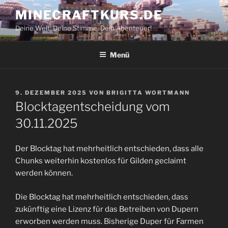
Zum
MINECRAFTKURS.DE
Inhalt
Deine Welt. Deine Stimme. Dein Abenteuer!
springen
Menü
VERÖFFENTLICHT
9. DEZEMBER 2025
VON
BRIGITTA WORTMANN
AM
Blocktagentscheidung vom
30.11.2025
Der Blocktag hat mehrheitlich entschieden, dass alle
Chunks weiterhin kostenlos für Gilden geclaimt
werden können.
Die Blocktag hat mehrheitlich entschieden, dass
zukünftig eine Lizenz für das Betreiben von Dupern
erworben werden muss. Bisherige Duper für Farmen