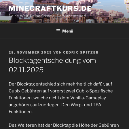
Zum
MINECRAFTKURS.DE
Inhalt
Deine Welt. Deine Stimme. Dein Abenteuer!
springen
Menü
VERÖFFENTLICHT
28. NOVEMBER 2025
VON
CEDRIC SPITZER
AM
Blocktagentscheidung vom
02.11.2025
Der Blocktag entschied sich mehrheitlich dafür, auf
Cubix Gebühren auf vorerst zwei Cubix-Spezifische
Funktionen, welche nicht dem Vanilla-Gameplay
angehören, aufzuerlegen. Den Warp- und TPA
Funktionen.
Des Weiteren hat der Blocktag die Höhe der Gebühren