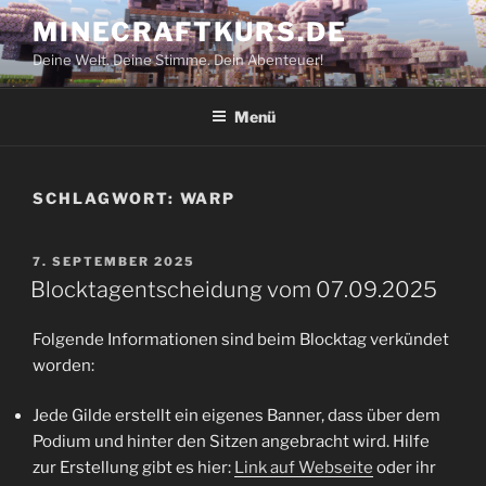
Zum
MINECRAFTKURS.DE
Inhalt
Deine Welt. Deine Stimme. Dein Abenteuer!
springen
Menü
SCHLAGWORT:
WARP
VERÖFFENTLICHT
7. SEPTEMBER 2025
AM
Blocktagentscheidung vom 07.09.2025
Folgende Informationen sind beim Blocktag verkündet
worden:
Jede Gilde erstellt ein eigenes Banner, dass über dem
Podium und hinter den Sitzen angebracht wird. Hilfe
zur Erstellung gibt es hier:
Link auf Webseite
oder ihr